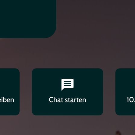
m
eiben
Chat starten
10
es
sa