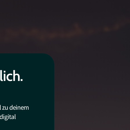
ich.
al zu deinem
digital