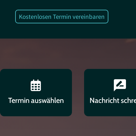
Kostenlosen Termin vereinbaren
ca
ra
Termin auswählen
Nachricht schr
le
te
n
re