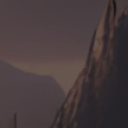
g
e
ic
o
n